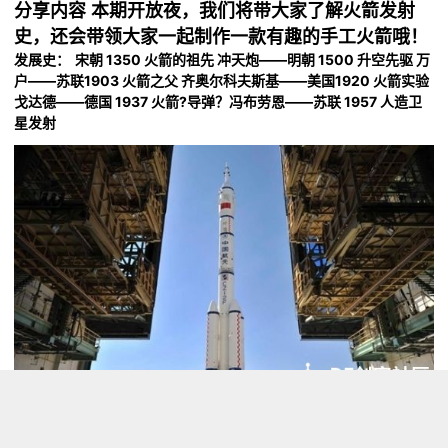
分享内容
本期开放夜，我们将带大家了解火箭发射
史，还会带领大家一起制作一款有趣的手工火箭哦！
发展史：
宋朝 1350 火箭的祖先 冲天炮——
明朝 1500 升空先驱 万
户——
苏联1903 火箭之父 齐奥尔科夫斯基——
美国1920 火箭实验
戈达德——
德国 1937 火箭?导弹？冯布劳恩——
苏联 1957 人造卫
星发射
苏联第一颗人造卫星发射，成为了一个人类太空史上