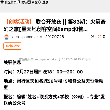
社区首页
论坛
商城
登录
【创客活动】
联合开放夜 || 第83期：火箭奇
幻之旅[星天地创客空间&amp;和普...
0
aerospacemaker
2017.07.26
#创客活动
本帖最后由 aerospacemaker 于 2017-7-26 15:21 编辑
关键信息
时间：
7月27日周四晚18：00—20：00
地点：
闵行区天恒名城56号楼北 和普
公益
天恒活动
室
报名：
编辑“姓名+联系方式+学校（公司）+专业”发
送给公众号