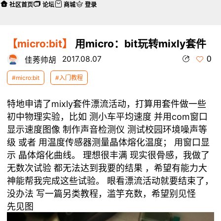
社区首页
论坛
商城
登录
【micro:bit】
用micro：bit玩转mixly套件
0
2017.08.07
佳莠帅胡
#micro:bit
#入门教程
特地申请了mixly套件漂流活动，打算用套件做一些
初中物理实验，比如 测小车平均速度 并用com窗口
显示速度图像 制作声音检测仪 测试校园环境噪声等
级 或者 用温度传感器测量晶体熔化温度； 用窗口显
示 晶体熔化曲线。 理想很丰满 现实很骨感，我做了
无数次试验 都无法达到我要的结果 ，希望有能力大
神能帮我完成这些试验。 眼看漂流活动就要结束了，
没办法 写一篇另类教程，滥竽充数，希望别见怪
先见图