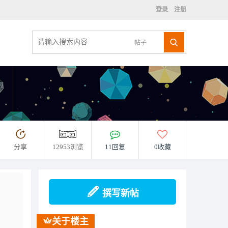
登录
注册
帖子
分享
12953浏览
11回复
0收藏
撰写新帖
关于楼主