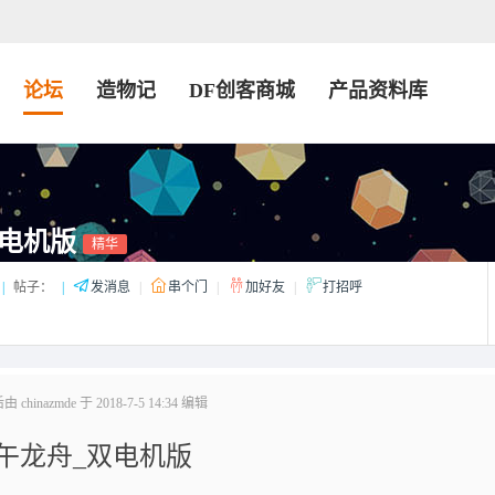
论坛
造物记
DF创客商城
产品资料库
电机版
精华
|
帖子：
|
发消息
|
串个门
|
加好友
|
打招呼
chinazmde 于 2018-7-5 14:34 编辑
午龙舟_双电机版