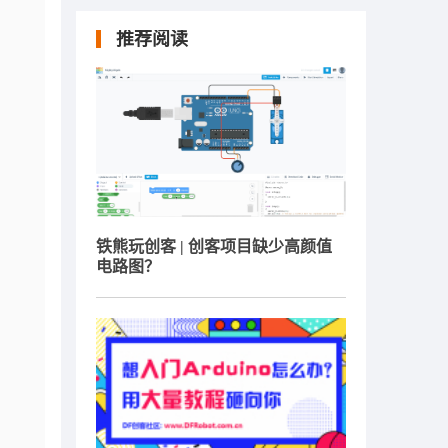
推荐阅读
铁熊玩创客 | 创客项目缺少高颜值
电路图？