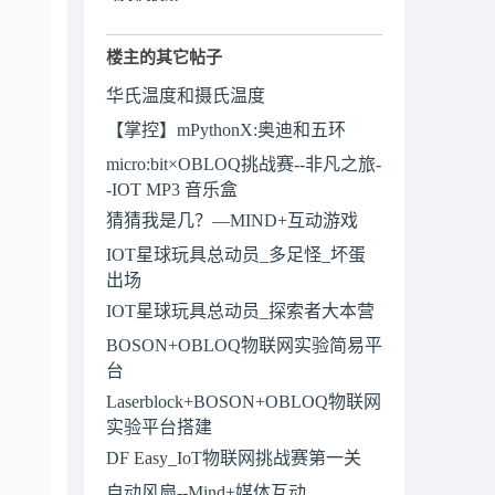
楼主的其它帖子
华氏温度和摄氏温度
【掌控】mPythonX:奥迪和五环
micro:bit×OBLOQ挑战赛--非凡之旅-
-IOT MP3 音乐盒
猜猜我是几？—MIND+互动游戏
IOT星球玩具总动员_多足怪_坏蛋
出场
IOT星球玩具总动员_探索者大本营
BOSON+OBLOQ物联网实验简易平
台
Laserblock+BOSON+OBLOQ物联网
实验平台搭建
DF Easy_IoT物联网挑战赛第一关
自动风扇--Mind+媒体互动