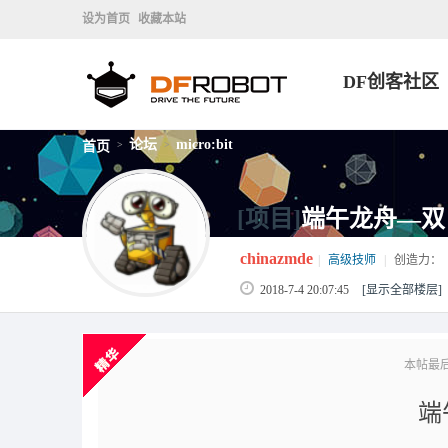
设为首页
收藏本站
DF创客社区
论坛
micro:bit
首页
>
>
[项目]
端午龙舟—双
chinazmde
|
高级技师
|
创造力：
2018-7-4 20:07:45
[显示全部楼层]
本帖最后由 
端