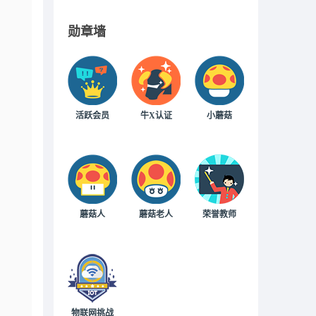
勋章墙
活跃会员
牛X认证
小蘑菇
蘑菇人
蘑菇老人
荣誉教师
物联网挑战