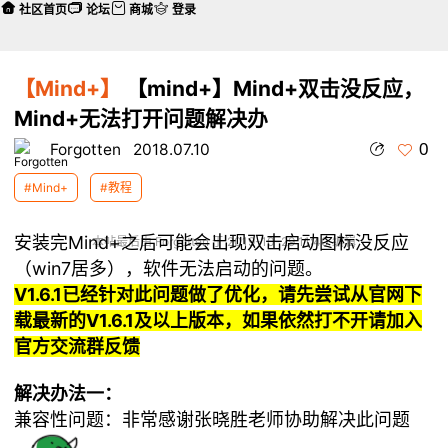
社区首页
论坛
商城
登录
【Mind+】
【mind+】Mind+双击没反应，
Mind+无法打开问题解决办
0
Forgotten
2018.07.10
#Mind+
#教程
安装完Mind+之后可能会出现双击启动图标没反应
本帖最后由 Forgotten 于 2019-10-29 11:40 编辑
（win7居多），软件无法启动的问题。
V1.6.1已经针对此问题做了优化，请先尝试从官网下
载最新的V1.6.1及以上版本，如果依然打不开请加入
官方交流群反馈
解决办法一：
兼容性问题：非常感谢张晓胜老师协助解决此问题