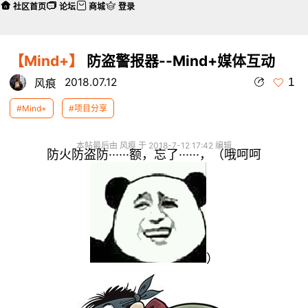
社区首页
论坛
商城
登录
【Mind+】
防盗警报器--Mind+媒体互动
1
2018.07.12
风痕
#Mind+
#项目分享
本帖最后由 风痕 于 2018-7-12 17:42 编辑
防
火防盗防······额，忘了······，（哦呵呵
）