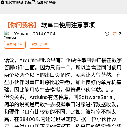
社区首页
论坛
商城
登录
【你问我答】
软串口使用注意事项
2
Youyou
2014.07.04
#你问我答
#常见问题
话说，Arduino UNO只有一个硬件串口，挂接在数字
本帖最后由 Youyou 于 2014-7-4 18:34 编辑
管脚0和1上面。因为只有一个，所以当需要同时使用
两个及两个以上的串口设备时，就会让人很茫然。有
些小伙伴对串口时序比较熟悉，加上良好的单片机基
础，因此能用软件去模拟，但普通小伙伴就。。。
但没关系，Arduino有这种库，叫SoftwareSerial，
简单的说就是用软件去模拟串口时序进行数据收发，
和硬件串口有比较多的不同，比如：波特率不能太
高，在38400以内还是挺稳定的。据一位小伙伴反
应，在供电电压不足的情况下，软串口的稳定性会降