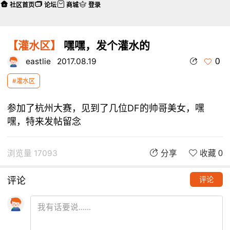
社区首页
论坛
商城
登录
【灌水区】
嘿嘿，发个灌水的
0
eastlie
2017.08.19
#灌水区
参加了杭州大赛，见到了几位DF的帅哥美女，嘿
嘿，特来发帖留念
浏览量 17093
分享
收藏 0
评论
评论