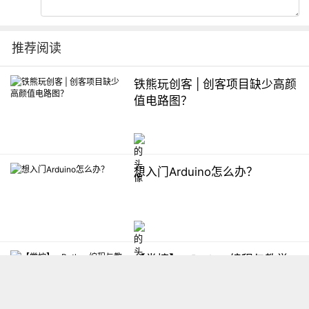
推荐阅读
铁熊玩创客 | 创客项目缺少高颜
值电路图？
想入门Arduino怎么办？
【掌控】mPython编程与教学
软件平台汇总