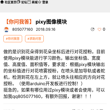
社区首页
论坛
商城
登录
【你问我答】
pixy图像模块
0
805077160
2018.09.16
#你问我答
#求助问答
做的是识别花朵得到花朵坐标后进行对花授粉。目前
使用pixy模块能进行学习颜色，输出坐标值、宽度
值、高度值、面积值等，要求是：根据pixy模块输出
的坐标值进行对花喷雾授粉，在喷头是加导轨或者舵
机，检测到花在左上方，就让喷头往相应的方向对花
授粉。（使用arduino开发板进行控制！）
挺急的，如果有哪位用过pixy模块或者会使用，可以
加我qq805077160，有额外回报，谢谢！！！