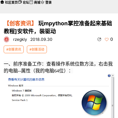
社区首页
论坛
商城
登录
【创客资讯】
玩mpython掌控准备起来基础
教程]安软件，装驱动
0
rzegkly
2018.09.30
#创客资讯
#创客活动
一、前序
准备工作：查看操作系统位数方法，右击我
本帖最后由 rzegkly 于 2018-10-18 19:11 编辑
的电脑--属性（我的电脑64位）：