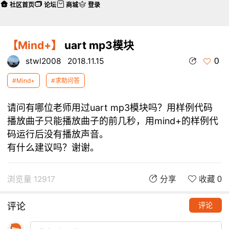
社区首页
论坛
商城
登录
【Mind+】
uart mp3模块
0
stwl2008
2018.11.15
#Mind+
#求助问答
请问有哪位老师用过uart mp3模块吗？用样例代码
播放曲子只能播放曲子的前几秒，用mind+的样例代
码运行后没有播放声音。
有什么建议吗？谢谢。
浏览量 12917
分享
收藏 0
评论
评论