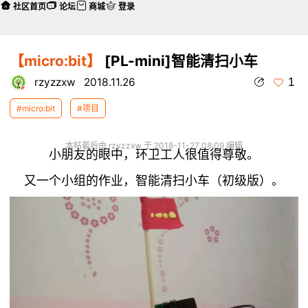
社区首页
论坛
商城
登录
【micro:bit】
[PL-mini]智能清扫小车
1
rzyzzxw
2018.11.26
#micro:bit
#项目
本帖最后由 rzyzzxw 于 2018-11-27 08:09 编辑
小朋友的眼中，环卫工人很值得尊敬。
又一个小组的作业，智能清扫小车（初级版）。