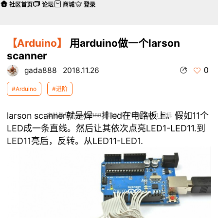
社区首页
论坛
商城
登录
【Arduino】
用arduino做一个larson
scanner
0
gada888
2018.11.26
#Arduino
#进阶
larson scanner就是焊一排led在电路板上。假如11个
本帖最后由 gada888 于 2018-11-26 21:50 编辑
LED成一条直线。然后让其依次点亮LED1-LED11.到
LED11亮后，反转。从LED11-LED1.