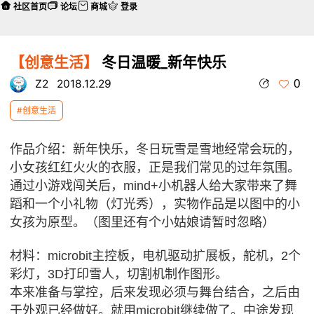
社区首页
论坛
商城
登录
【创意生活】
冬日温暖_新年快乐
0
Z2
2018.12.29
#创意生活
作品介绍：新年快乐，冬日玩雪是雪地经常会玩的，
本帖最后由 Z2 于 2018-12-29 22:31 编辑
小女孩红红火火的衣服，正是我们常见的过年氛围。
通过小游戏闯关后，mind+小机器人给大家带来了舞
蹈和一个小礼物（灯光秀），实物作品是以图中的小
女孩为原型。（图里还有个小姑娘请暂时忽略）
材料：microbit主控板，电机驱动扩展板，舵机，2个
彩灯，3D打印雪人，切割机制作图形。
本来准备与掌控，后来发现必须与舞台结合，之后由
于外观已经做好。就用microbit继续做了。中途发现