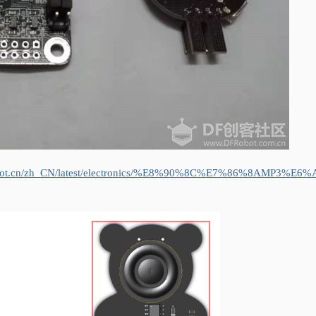
ttenbot.cn/zh_CN/latest/electronics/%E8%90%8C%E7%86%8AMP3%E6