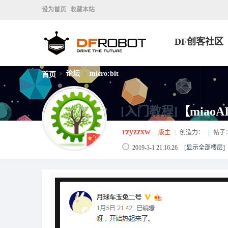
设为首页
收藏本站
DF创客社区
论坛
micro:bit
首页
>
>
[入门教程]
【miao
rzyzzxw
|
版主
|
创造力：
|
帖子
2019-3-1 21:16:26
[显示全部楼层]