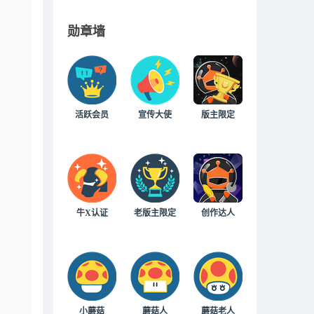
勋章墙
活跃会员
宣传大使
版主限定
牛X认证
老版主限定
创作达人
小蘑菇
蘑菇人
蘑菇老人