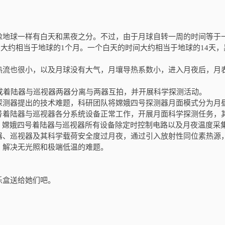
。
像地球一样有白天和黑夜之分。不过，由于月球自转一周的时间等于
天的时间大约相当于地球的1个月。一个白天的时间大约相当于地球的14天
热流也很小，以及月球没有大气，月壤导热系数小，进入月夜后，月
成着陆器与巡视器两器分离与两器互拍，并开展科学探测活动。
探测器提出的技术难题，科研团队将嫦娥四号探测器月面模式分为月
号着陆器与巡视器各分系统设备正常工作，开展月面科学探测任务，
，嫦娥四号着陆器与巡视器所有设备除定时控制电路以及月夜温度采
器、巡视器及其科学载荷安全度过月夜，通过引入放射性同位素热源
，解决无光照和极端低温的难题。
乐盒送给她们吧。