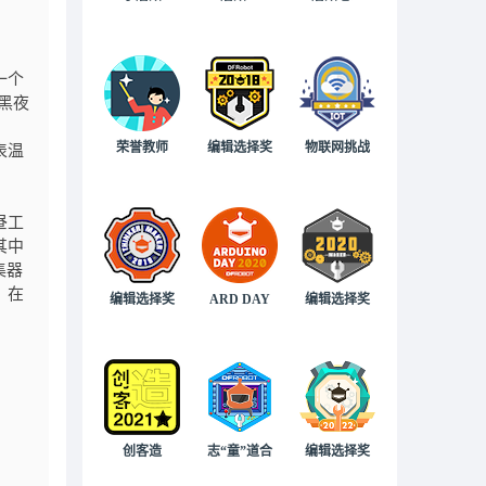
一个
，黑夜
荣誉教师
编辑选择奖
物联网挑战
表温
昼工
其中
集器
，在
编辑选择奖
ARD DAY
编辑选择奖
创客造
志“童”道合
编辑选择奖