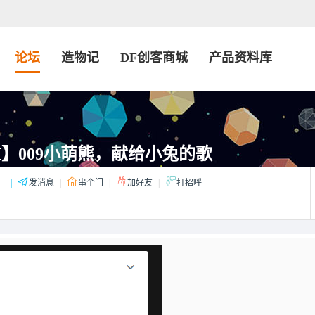
论坛
造物记
DF创客商城
产品资料库
AI】009小萌熊，献给小兔的歌
：
|
发消息
|
串个门
|
加好友
|
打招呼