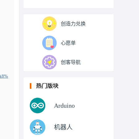
创造力兑换
心愿单
创客导航
%A8%
热门版块
Arduino
机器人