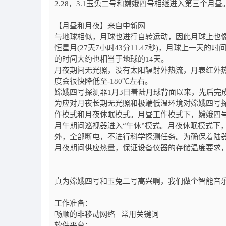
2.28，3.1玉兔二号和嫦娥四号相继进入第三个月昼
【月昼和月夜】来自中新网
与地球相似，月球也进行自转运动，因此月球上也
恒星月(27天7小时43分11.47秒)，月球上一
的时间大约也相当于地球的14天。
月夜期间无光照，没有太阳辐射外热流，月表红外
度会很快降低至-180℃左右。
嫦娥四号探测器1月3日着陆月球背面以来，先后完
为应对月夜长期无光照和极端低温环境对嫦娥四号
作模式和月夜休眠模式。月昼工作模式下，嫦娥四
月午期间巡视器进入“午休”模式。月夜休眠模式下
外，全部断电，不进行科学探测任务。为确保着陆
月夜期间供应热量，保证设备仪器的存储温度要求
真为嫦娥四号和玉兔二号高兴啊，我们做个智能音
工作准备：
畅顺的非移动网络 常用关键词
软件平台：