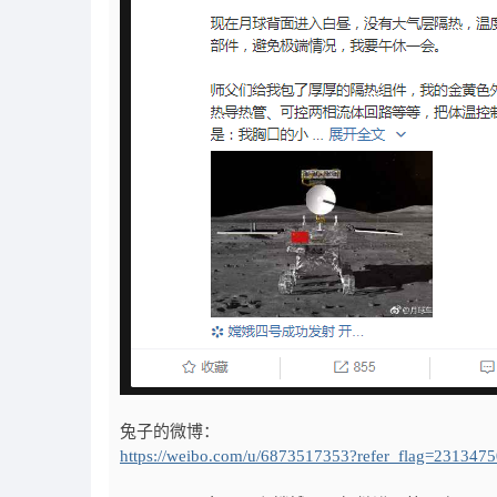
兔子的微博：
https://weibo.com/u/6873517353?refer_flag=231347