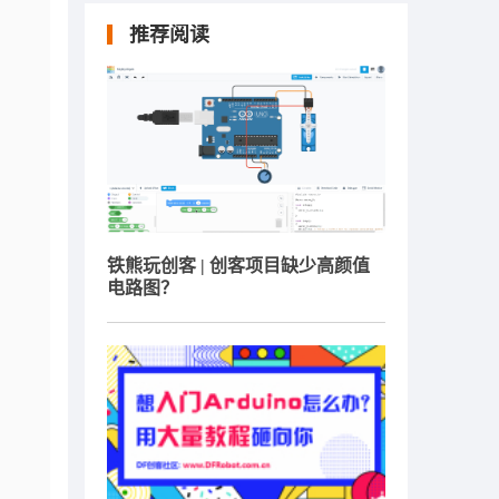
推荐阅读
铁熊玩创客 | 创客项目缺少高颜值
电路图？