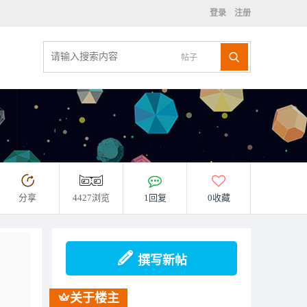
登录
注册
帖子
分享
4427浏览
1回复
0收藏
撰写新帖
关于楼主