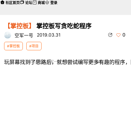
社区首页
论坛
商城
登录
【掌控板】
掌控板写贪吃蛇程序
0
2019.03.31
空军一号
#掌控板
#项目
本帖最后由 空军一号 于 2019-3-31 20:47 编辑