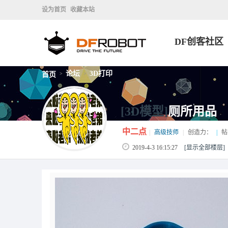
设为首页
收藏本站
DF创客社区
论坛
3D打印
首页
>
>
[3D模型]
厕所用品
中二点
|
高级技师
|
创造力：
|
帖
2019-4-3 16:15:27
[显示全部楼层]