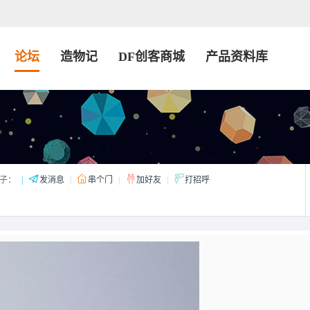
论坛
造物记
DF创客商城
产品资料库
子：
|
发消息
|
串个门
|
加好友
|
打招呼