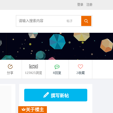
登录
注册
帖子
分享
125925浏览
8回复
2收藏
撰写新帖
关于楼主