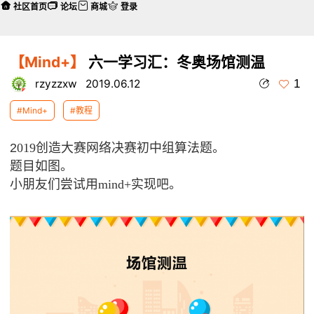
社区首页
论坛
商城
登录
【Mind+】
六一学习汇：冬奥场馆测温
1
rzyzzxw
2019.06.12
#Mind+
#教程
2
019创造大赛网络决赛初中组算法题。
题目如图。
小朋友们尝试用mind+实现吧。