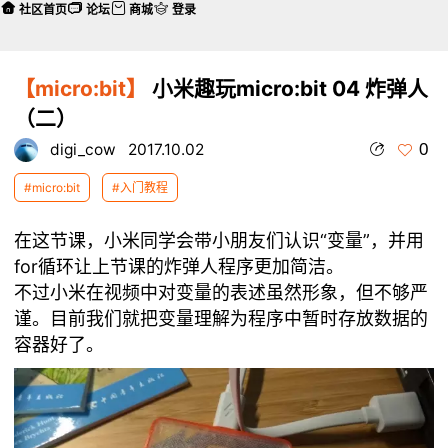
社区首页
论坛
商城
登录
【micro:bit】
小米趣玩micro:bit 04 炸弹人
（二）
0
digi_cow
2017.10.02
#micro:bit
#入门教程
在这节课，小米同学会带小朋友们认识“变量”，并用
for循环让上节课的炸弹人程序更加简洁。
不过小米在视频中对变量的表述虽然形象，但不够严
谨。目前我们就把变量理解为程序中暂时存放数据的
容器好了。