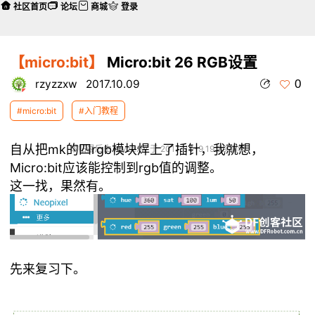
社区首页
论坛
商城
登录
【micro:bit】
Micro:bit 26 RGB设置
0
rzyzzxw
2017.10.09
#micro:bit
#入门教程
自从把mk的四rgb模块焊上了插针，我就想，
本帖最后由 rzyzzxw 于 2017-10-9 19:39 编辑
Micro:bit应该能控制到rgb值的调整。
这一找，果然有。
先来复习下。