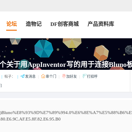
论坛
造物记
DF创客商城
产品资料库
关于用AppInventor写的用于连接Blun
|
帖子：
|
发消息
|
串个门
|
加好友
|
打招呼
]
67)Bluno%E8%93%9D%E7%89%994.0%E6%8E%A7%E5%88%B6%E
.80.E6.9C.AF.E5.8F.82.E6.95.B0