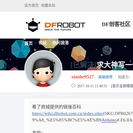
设为首页
收藏本站
DF创客社区
论坛
你问我答
首页
>
>
[已解决]
求大神写一个
xiaohe9527
|
高级技师
|
创造力：
2017-10-11 11:48:55
[显示全部楼层
看了商城提供的链接百科
https://wiki.dfrobot.com.cn/index.php/
(SKU:DFR02
9%A8_%E5%85%BC%E5%AE%B9
Arduino
#.E6.8A