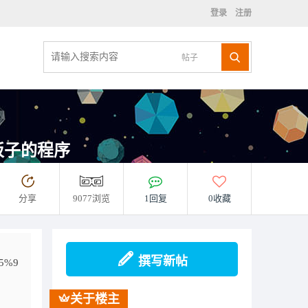
登录
注册
帖子
o板子的程序
分享
9077浏览
1回复
0收藏
撰写新帖
5%9
关于楼主