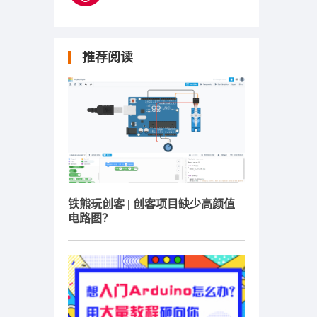
推荐阅读
铁熊玩创客 | 创客项目缺少高颜值
电路图？