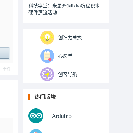
科技学堂：米思齐(Mixly)编程积木
硬件漂流活动
创造力兑换
心愿单
ply
举报
创客导航
热门版块
Arduino