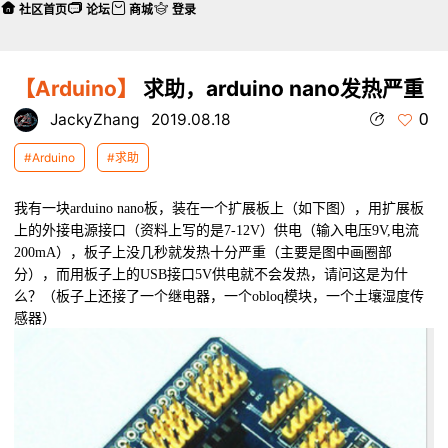
社区首页
论坛
商城
登录
【Arduino】
求助，arduino nano发热严重
0
JackyZhang
2019.08.18
#Arduino
#求助
我有一块arduino nano板，装在一个扩展板上（如下图），用扩展板
上的外接电源接口（资料上写的是7-12V）供电（输入电压9V,电流
200mA），板子上没几秒就发热十分严重（主要是图中画圈部
分），而用板子上的USB接口5V供电就不会发热，请问这是为什
么？（板子上还接了一个继电器，一个obloq模块，一个土壤湿度传
感器）