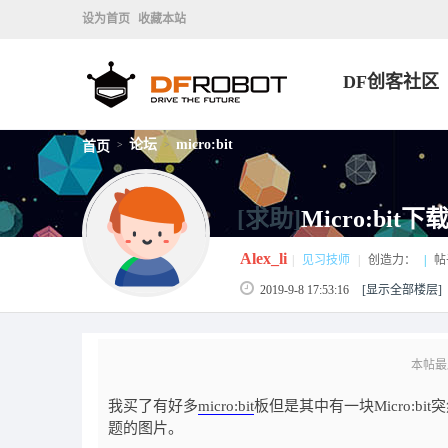
设为首页
收藏本站
DF创客社区
论坛
micro:bit
首页
>
>
[求助]
Micro:bi
Alex_li
|
见习技师
|
创造力：
|
帖
2019-9-8 17:53:16
[显示全部楼层]
本帖最后由
我买了有好多
micro:bit
板但是其中有一块Micro:
题的图片。