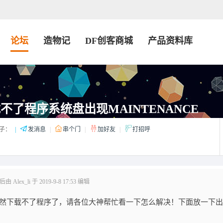
论坛
造物记
DF创客商城
产品资料库
t下载不了程序系统盘出现MAINTENANCE
子：
|
发消息
|
串个门
|
加好友
|
打招呼
 Alex_li 于 2019-9-8 17:53 编辑
bit突然下载不了程序了，请各位大神帮忙看一下怎么解决！下面放一下