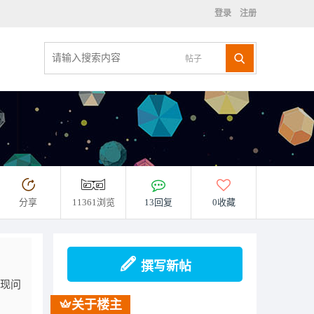
登录
注册
帖子
分享
11361浏览
13回复
0收藏
撰写新帖
出现问
关于楼主