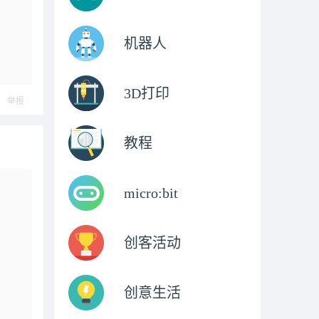
机器人
3D打印
举报
教程
micro:bit
创客活动
创意生活