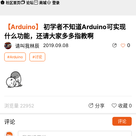
社区首页
论坛
商城
登录
【Arduino】
初学者不知道Arduino可实现
什么功能，还请大家多多指教啊
0
2019.09.08
请叫我林辰
#Arduino
#讨论
浏览量 22952
分享
收藏 0
评论
评论