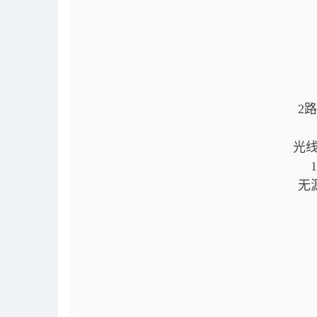
2
光线
无