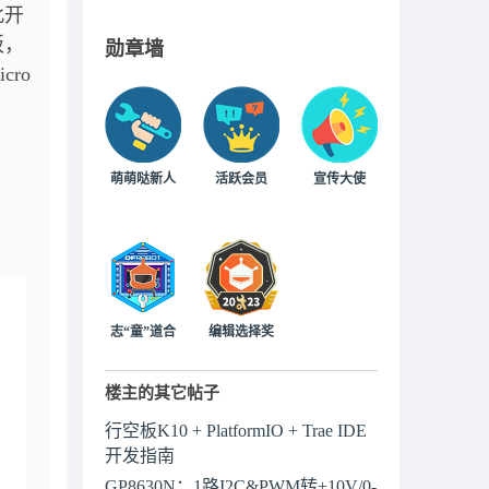
此开
板，
勋章墙
ro
萌萌哒新人
活跃会员
宣传大使
志“童”道合
编辑选择奖
楼主的其它帖子
行空板K10 + PlatformIO + Trae IDE
开发指南
GP8630N：1路I2C&PWM转±10V/0-