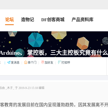
论坛
造物记
DF创客商城
产品资料库
it、 Arduino、 掌控板，三大主控板究竟有
：
|
发消息
|
串个门
|
加好友
|
打招呼
 _木子_ 于 2019-9-23 15:18 编辑
创客教育的发展目前在国内呈现蓬勃趋势。因其发展离不