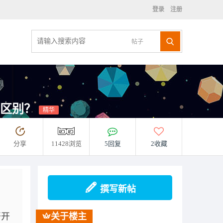
登录
注册
帖子
什么区别？
精华
分享
11428浏览
5回复
2收藏
撰写新帖
开开
关于楼主