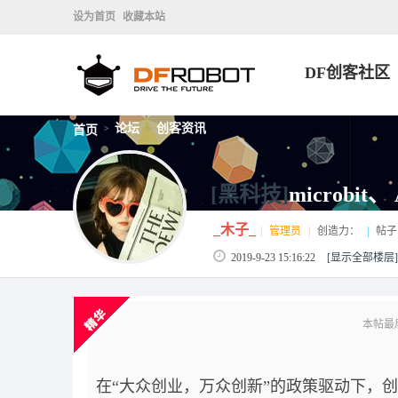
设为首页
收藏本站
DF创客社区
论坛
创客资讯
首页
>
>
[黑科技]
microb
_木子_
|
管理员
|
创造力：
|
帖子
2019-9-23 15:16:22
[显示全部楼层]
本帖最后由
在“大众创业，万众创新”的政策驱动下，