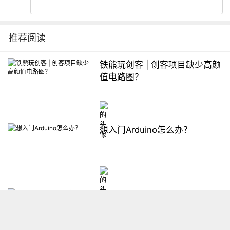
推荐阅读
铁熊玩创客 | 创客项目缺少高颜
值电路图？
想入门Arduino怎么办？
【掌控】mPython编程与教学
软件平台汇总