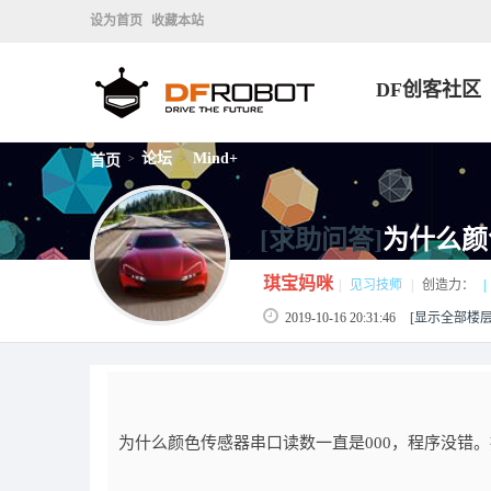
设为首页
收藏本站
DF创客社区
论坛
Mind+
首页
>
>
[求助问答]
为什么颜
琪宝妈咪
|
见习技师
|
创造力：
|
2019-10-16 20:31:46
[显示全部楼层
为什么颜色传感器串口读数一直是000，程序没错