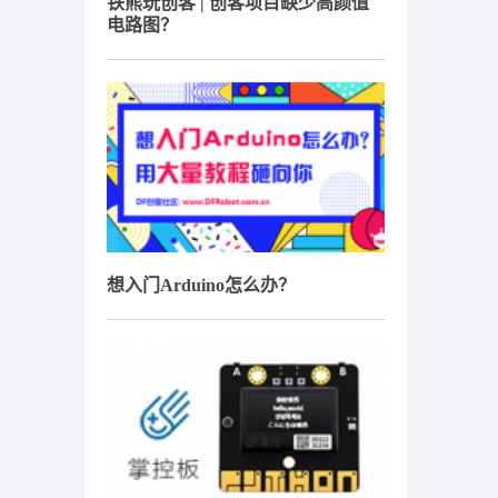
铁熊玩创客 | 创客项目缺少高颜值
电路图？
想入门Arduino怎么办？