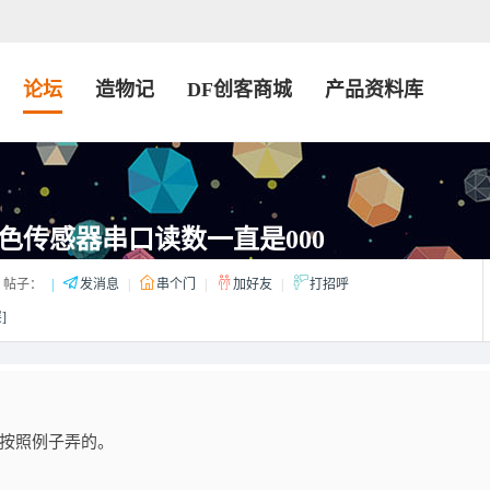
论坛
造物记
DF创客商城
产品资料库
色传感器串口读数一直是000
帖子：
|
发消息
|
串个门
|
加好友
|
打招呼
]
。按照例子弄的。