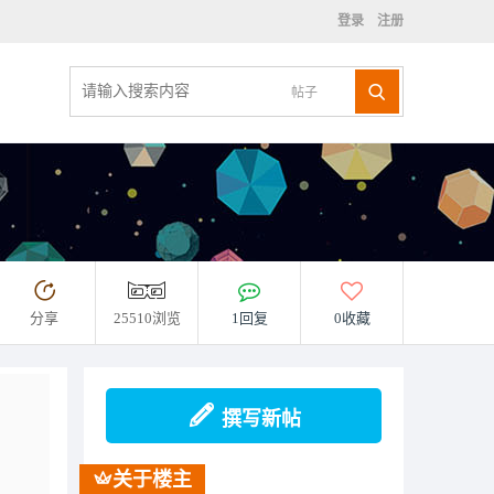
登录
注册
帖子
分享
25510浏览
1回复
0收藏
撰写新帖
关于楼主