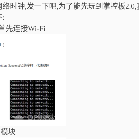
网络时钟
,
发一下吧
,
为了能先玩到掌控板
2.0,
下
:
首先连接
Wi-Fi
的模块