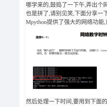
哪学来的
,
鼓捣了一下午
,
弄出个
也是拼了
,
请别见笑
,
下面分享一
Mpython
提供了强大的网络功能
,
然后处理一下时间
,
要用到下面