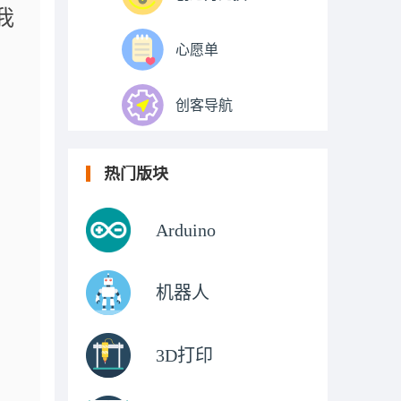
我
心愿单
创客导航
热门版块
Arduino
机器人
3D打印