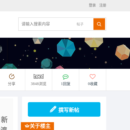
登录
注册
帖子
分享
3848浏览
1回复
0收藏
撰写新帖
了新
关于楼主