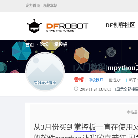
设为首页
收藏本站
DF创客社区
论坛
掌控板
首页
>
>
[入门教程]
mpyth
香椿
|
中级技师
|
创造力：
|
帖子
2019-11-24 13:42:03
[显示全部楼层
本帖最后由
从3月份买到
掌控板
一直在使用M