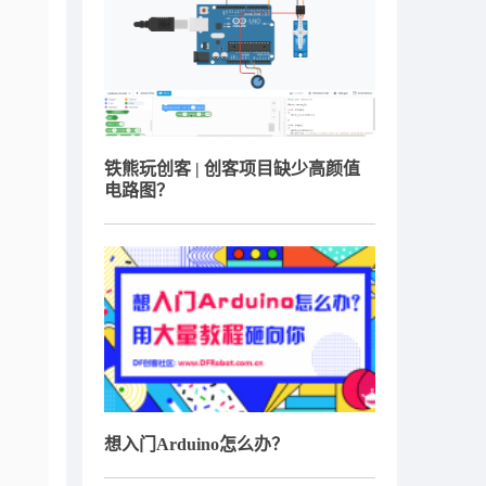
铁熊玩创客 | 创客项目缺少高颜值
电路图？
想入门Arduino怎么办？