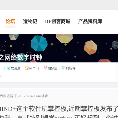
论坛
造物记
DF创客商城
产品资料库
on之网络数字时钟
：
|
发消息
|
串个门
|
加好友
|
打招呼
]
 香椿 于 2019-11-24 13:44 编辑
IND+这个软件玩掌控板,近期掌控板发布