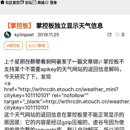
社区首页
论坛
商城
登录
【掌控板】
掌控板独立显示天气信息
0
kylinpoet
2019.11.25
#掌控板
#入门教程
上个星期在群里看到阿豪发了一篇文章说，掌控板不
本帖最后由 kylinpoet 于 2019-11-25 12:55 编辑
支持某个不需要apikey的天气网站的返回信息解码，
今天研究了下，发现
<a
href="http://wthrcdn.etouch.cn/weather_mini?
citykey=101110101" rel="nofollow""
target="_blank">http://wthrcdn.etouch.cn/weather
citykey=101110101
这个天气网站的返回信息在掌控板里不能正常显示的
原因是：它的内容是经过gzip压缩的，虚谷号因为使
用的是完整的requests库，默认自动解压，所以返回