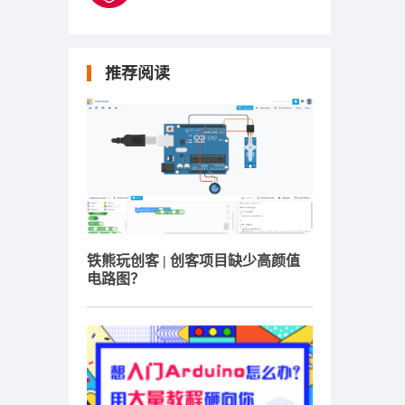
推荐阅读
铁熊玩创客 | 创客项目缺少高颜值
电路图？