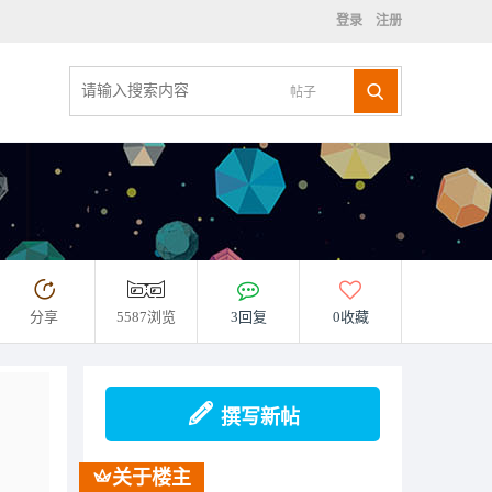
登录
注册
帖子
分享
5587浏览
3回复
0收藏
撰写新帖
关于楼主