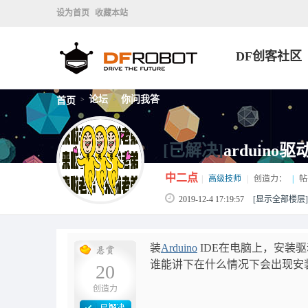
设为首页
收藏本站
DF创客社区
论坛
你问我答
首页
>
>
[已解决]
arduino
中二点
|
高级技师
|
创造力：
|
帖
2019-12-4 17:19:57
[显示全部楼层]
装
Arduino
IDE在电脑上，安装
谁能讲下在什么情况下会出现安
20
创造力