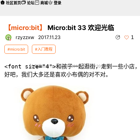
社区首页
论坛
商城
登录
【micro:bit】
Micro:bit 33 欢迎光临
1
rzyzzxw
2017.11.23
#micro:bit
#入门教程
本帖最后由 rzyzzxw 于 2018-3-14 19:20 编辑
好吧，我们大多还是喜欢小布偶的对不对。