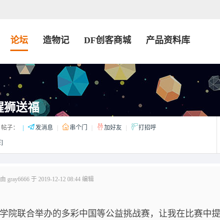
论坛
造物记
DF创客商城
产品资料库
醒狮送福
帖子：
|
发消息
|
串个门
|
加好友
|
打招呼
]
ray6666 于 2019-12-12 08:44 编辑
teacher学院联合举办的多彩中国等公益挑战赛，让我在比赛中