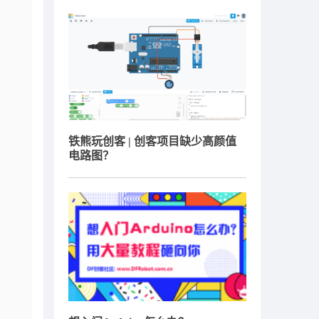
铁熊玩创客 | 创客项目缺少高颜值
电路图？