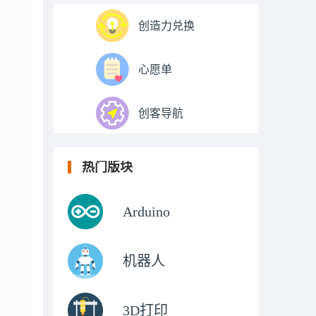
创造力兑换
心愿单
创客导航
热门版块
Arduino
机器人
3D打印