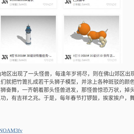
地区出现了一头怪兽，每逢年岁将尽，则在佛山郊区出
人们就把竹篦扎成若干头狮子模型，并涂上各种斑驳的颜
群狮奋舞，一齐朝着那头怪兽进发，那怪兽惊恐万状，掉
之功，有吉祥之兆。于是，每年春节打锣鼓，挨家挨户，
j96NOAM3fv