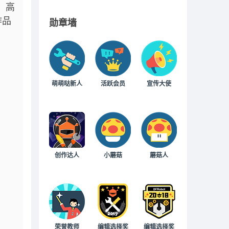
，高
作品
勋章墙
萌萌哒新人
活跃会员
宣传大使
创作达人
小蘑菇
蘑菇人
荣誉教师
编辑选择奖
编辑选择奖