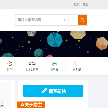
登录
注册
帖子
分享
4182浏览
6回复
0收藏
撰写新帖
提高
关于楼主