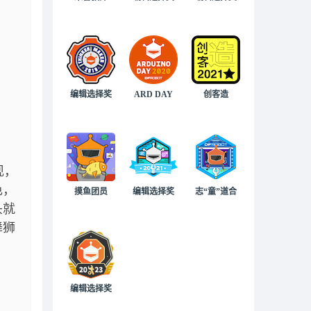
编辑选择奖
ARD DAY
创客造
现，
色，
摸鱼团员
编辑选择奖
志“童”道合
头就
舞狮
编辑选择奖