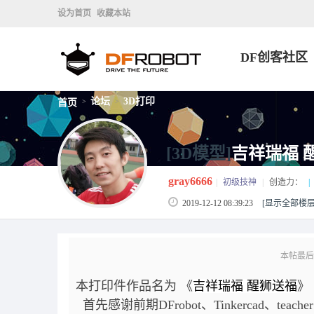
设为首页
收藏本站
DF创客社区
论坛
3D打印
首页
>
>
[3D模型]
吉祥瑞福 
gray6666
|
初级技神
|
创造力：
|
2019-12-12 08:39:23
[显示全部楼层
本帖最后由 g
本打印件作品名为 《
吉祥瑞福
醒狮送福
》
首先感谢前期DFrobot、Tinkercad、