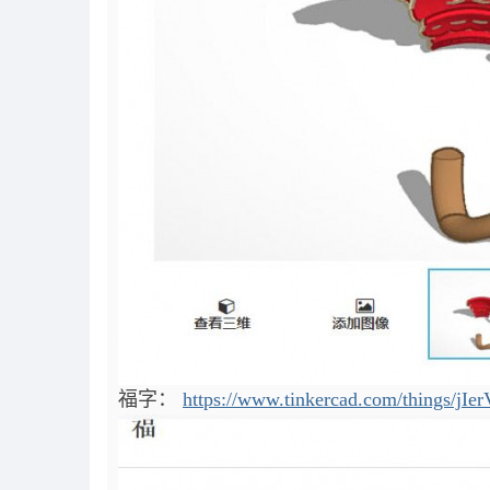
福字：
https://www.tinkercad.com/things/jIer