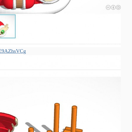
bME9AZhsVCg