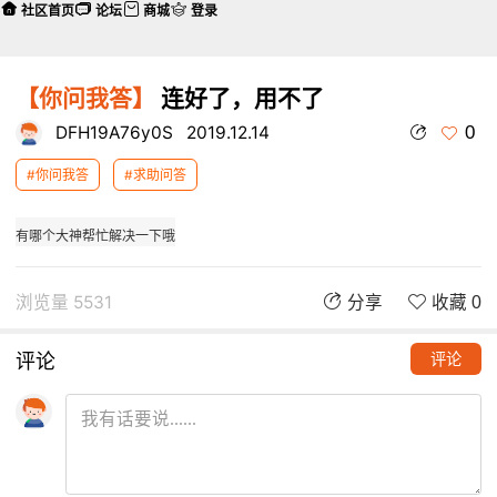
社区首页
论坛
商城
登录
【你问我答】
连好了，用不了
0
DFH19A76y0S
2019.12.14
#你问我答
#求助问答
有哪个大神帮忙解决一下哦
浏览量 5531
分享
收藏 0
评论
评论