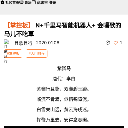
社区首页
论坛
商城
登录
【掌控板】
N+千里马智能机器人+ 会唱歌的
马儿不吃草
1
2020.01.06
且歌且行
#掌控板
#入门教程
紫骝马
唐代：李白
紫骝行且嘶，双翻碧玉蹄。
临流不肯渡，似惜锦障泥。
白雪关山远，黄云海戍迷。
挥鞭万里去，安得念春闺。