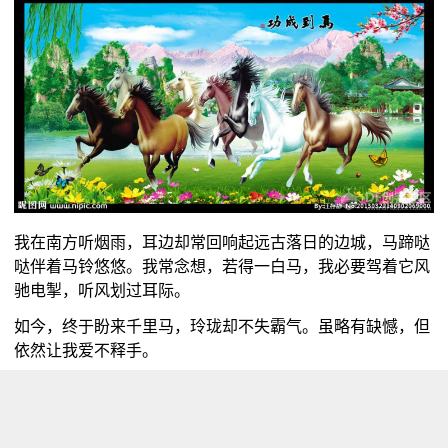
我在南方听烟雨，耳边却常回响起远古落日的边城，马蹄哒
哒伴着马铃悠悠。我常念想，若得一白马，我必要驾着它风
驰电掣，听风划过耳际。
如今，终于盼来千里马，玲珑却不失霸气。虽略有缺憾，但
依然让我爱不释手。