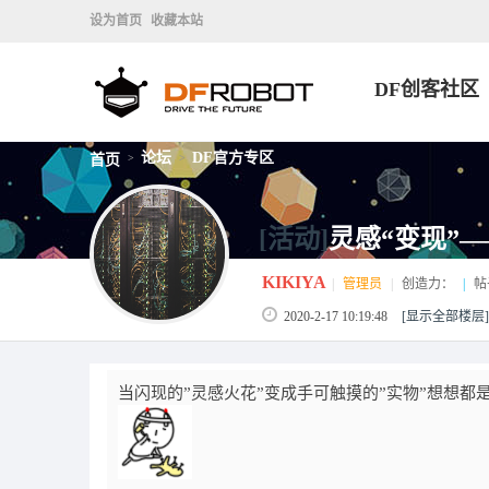
设为首页
收藏本站
DF创客社区
论坛
DF官方专区
首页
>
>
[活动]
灵感“变现”
KIKIYA
|
管理员
|
创造力：
|
帖
2020-2-17 10:19:48
[显示全部楼层]
当闪现的”灵感火花”变成手可触摸的”实物”想想都