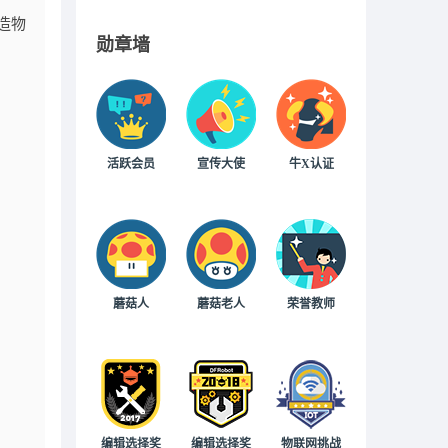
造物
勋章墙
活跃会员
宣传大使
牛X认证
蘑菇人
蘑菇老人
荣誉教师
编辑选择奖
编辑选择奖
物联网挑战