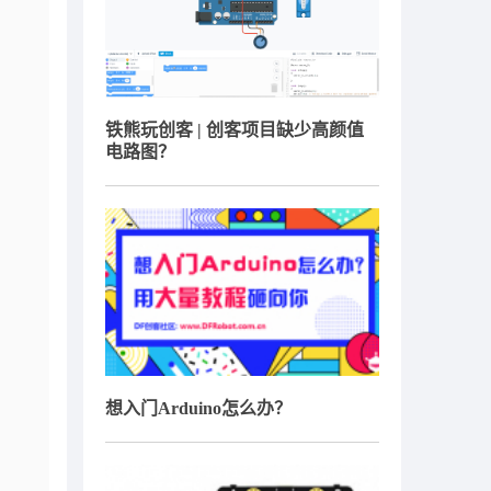
铁熊玩创客 | 创客项目缺少高颜值
电路图？
想入门Arduino怎么办？