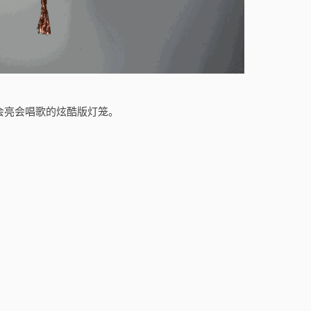
等制作的会亮会唱歌的炫酷版灯笼。