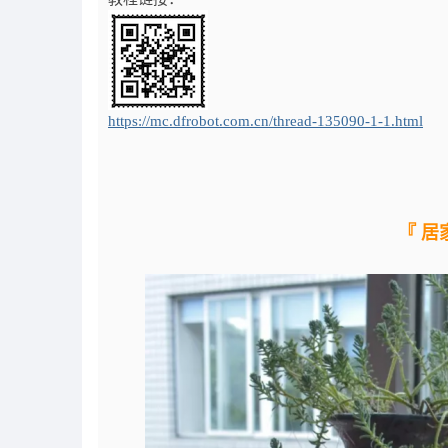
https://mc.dfrobot.com.cn/thread-135090-1-1.html
『 居