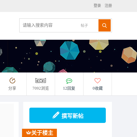
登录
注册
帖子
分享
7092浏览
12回复
0收藏
撰写新帖
关于楼主