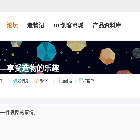
论坛
造物记
DF创客商城
产品资料库
——享受造物的乐趣
子：
|
发消息
|
串个门
|
加好友
|
打招呼
是一件很酷的事情。