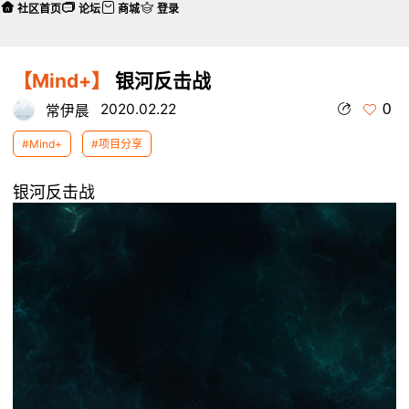
社区首页
论坛
商城
登录
【Mind+】
银河反击战
0
2020.02.22
常伊晨
#Mind+
#项目分享
银河反击战