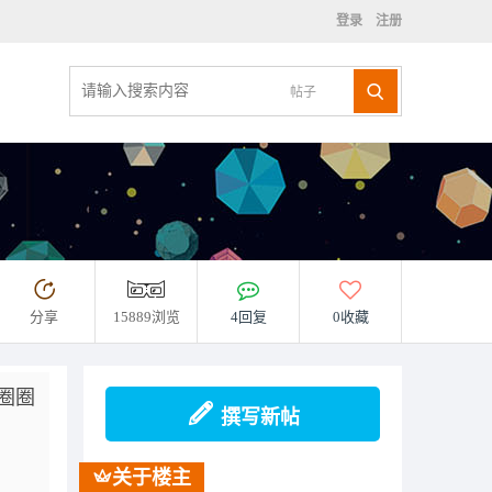
登录
注册
帖子
分享
15889浏览
4回复
0收藏
圈圈
撰写新帖
关于楼主