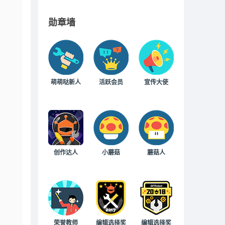
勋章墙
萌萌哒新人
活跃会员
宣传大使
创作达人
小蘑菇
蘑菇人
荣誉教师
编辑选择奖
编辑选择奖