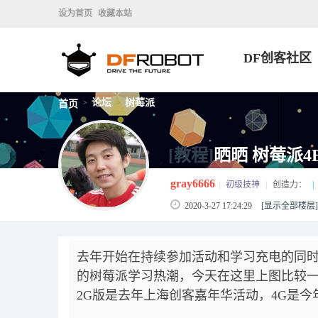
设为首页
收藏本站
DF创客社区
论坛
树莓派
首页
>
>
[教程]
晒晒 树莓派4
gray6666
|
初级技神
|
创造力：
|
2020-3-27 17:24:29
[显示全部楼层]
去年开始在持续参加活动和学习充电的同时
的树莓派学习热潮，今天在这里上图比较
2G版是去年上海创客嘉年华活动，4G是今