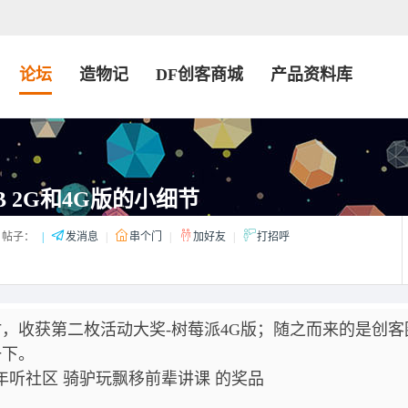
论坛
造物记
DF创客商城
产品资料库
B 2G和4G版的小细节
帖子：
|
发消息
|
串个门
|
加好友
|
打招呼
，收获第二枚活动大奖-树莓派4G版；随之而来的是创客
一下。
年听社区 骑驴玩飘移前辈讲课 的奖品