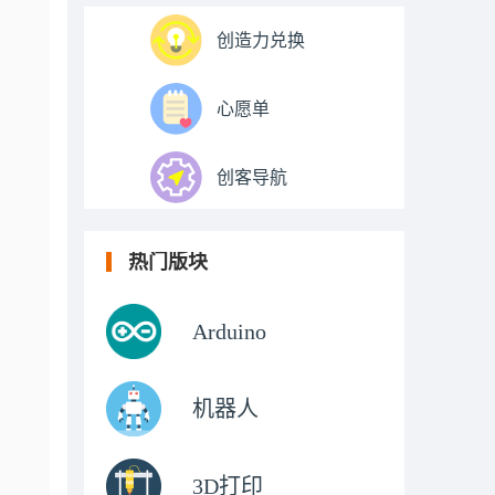
创造力兑换
心愿单
创客导航
热门版块
Arduino
机器人
3D打印