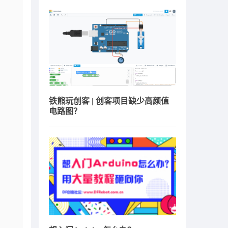
铁熊玩创客 | 创客项目缺少高颜值
电路图？