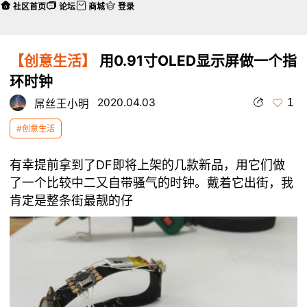
社区首页
论坛
商城
登录
【创意生活】
用0.91寸OLED显示屏做一个指
环时钟
1
2020.04.03
屌丝王小明
#创意生活
DF
有幸提前拿到了
即将上架的几款新品，用它们做
了一个比较中二又自带骚气的时钟。戴着它出街，我
肯定是整条街最靓的仔