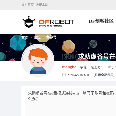
设为首页
收藏本站
DF创客社区
论坛
虚谷号
首页
>
>
[求助]
求助虚谷号在u
mangbo
|
学徒
|
创造力：
|
帖子
2020-4-5 18:37:05
[显示全部楼层]
求助虚谷号在u盘模式连接wifi，填写了账号和密码，也短
么办？