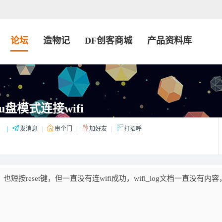
论坛
造物记
DF创客商城
产品资料库
盘模式连接wifi
：
|
发消息
|
串个门
|
加好友
|
打招呼
按reset键，但一直没有连wifi成功，wifi_log文档一直没有内容