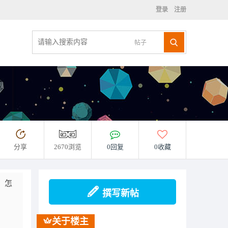
登录
注册
帖子
分享
2670浏览
0回复
0收藏
，怎
撰写新帖
关于楼主