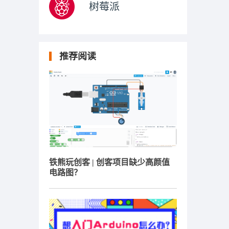
树莓派
推荐阅读
铁熊玩创客 | 创客项目缺少高颜值
电路图？