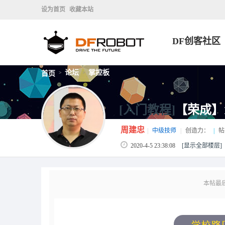
设为首页
收藏本站
DF创客社区
论坛
掌控板
首页
>
>
[入门教程]
【荣成】
周建忠
|
中级技师
|
创造力：
|
帖
2020-4-5 23:38:08
[显示全部楼层]
本帖最后由