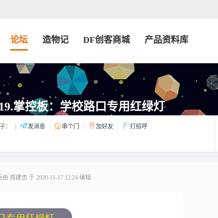
论坛
造物记
DF创客商城
产品资料库
19.掌控板：学校路口专用红绿灯
子：
|
发消息
|
串个门
|
加好友
|
打招呼
 周建忠 于 2020-11-17 12:24 编辑