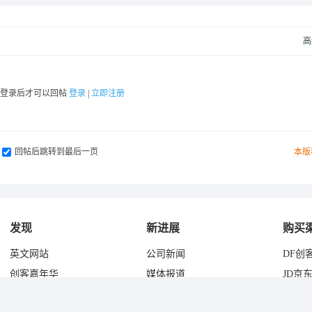
高
要登录后才可以回帖
登录
|
立即注册
回帖后跳转到最后一页
本版
发现
新进展
购买
英文网站
公司新闻
DF创
创客嘉年华
媒体报道
JD京
蘑菇云科创教育
淘宝