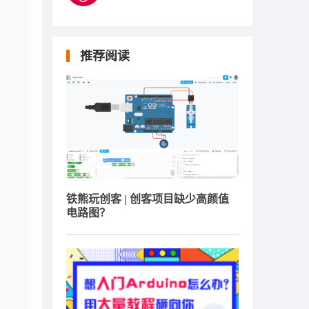
推荐阅读
铁熊玩创客 | 创客项目缺少高颜值
电路图？