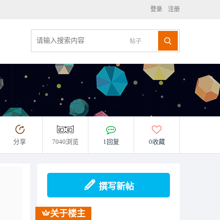
登录
注册
帖子
分享
7040浏览
1回复
0收藏
撰写新帖
关于楼主