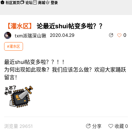
社区首页
论坛
商城
登录
【灌水区】
论最近shui帖变多啦？？
0
2020.04.29
txm派瑞深山锹
#灌水区
最近shui帖变多啦？？！！
为何出现如此现象？我们应该怎么做？欢迎大家踊跃
留言！
浏览量 29651
分享
收藏 0