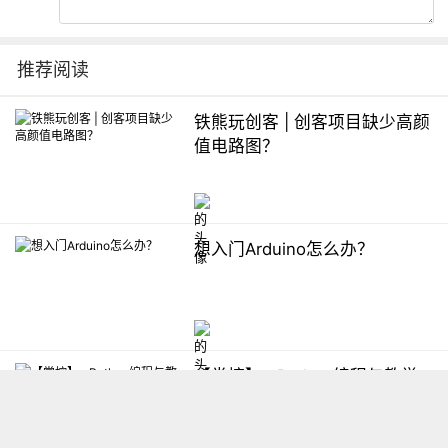
推荐阅读
铁熊玩创客 | 创客项目缺少高颜
值电路图？
想入门Arduino怎么办？
【掌控】mPython编程与教学
软件平台汇总