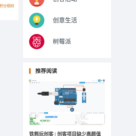
积分规则
创意生活
树莓派
推荐阅读
铁熊玩创客 | 创客项目缺少高颜值