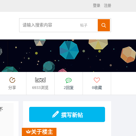
登录
注册
帖子
分享
6933浏览
2回复
0收藏
不
撰写新帖
关于楼主