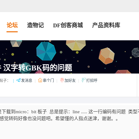
论坛
造物记
DF创客商城
产品资料库
件 汉字转GBK码的问题
帖子：
|
发消息
|
串个门
|
加好友
|
打招呼
cro：bit 板子 总是提示：line ..... 这一行编码有问题 类型
，感觉转码好像也没问题吧。希望懂的人指点迷津，谢谢。。