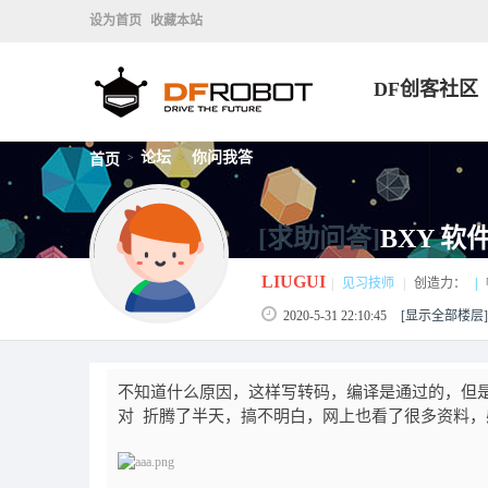
设为首页
收藏本站
DF创客社区
论坛
你问我答
首页
>
>
[求助问答]
BXY 软
LIUGUI
|
见习技师
|
创造力：
|
2020-5-31 22:10:45
[显示全部楼层]
不知道什么原因，这样写转码，编译是通过的，但是下载到mi
对 折腾了半天，搞不明白，网上也看了很多资料