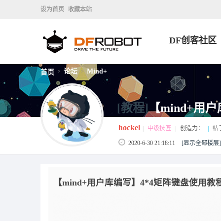
设为首页
收藏本站
DF创客社区
论坛
Mind+
首页
>
>
[教程]
【mind+用
hockel
|
中级技匠
|
创造力：
|
帖
2020-6-30 21:18:11
[显示全部楼层]
【mind+用户库编写】4*4矩阵键盘使用教