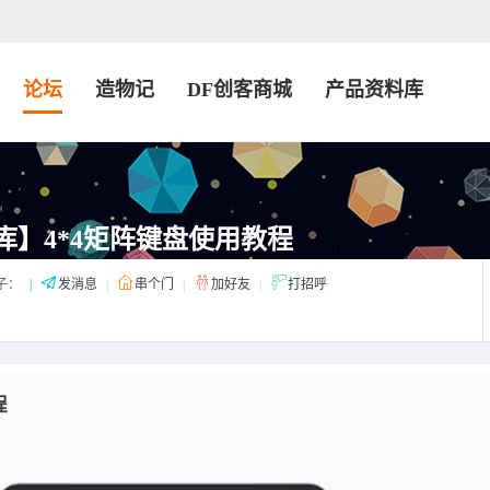
论坛
造物记
DF创客商城
产品资料库
户库】4*4矩阵键盘使用教程
子：
|
发消息
|
串个门
|
加好友
|
打招呼
程