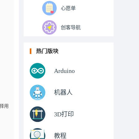
心愿单
创客导航
热门版块
Arduino
机器人
选择用
3D打印
教程