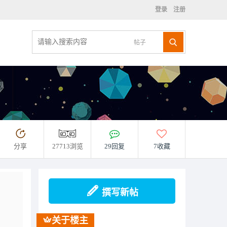
登录
注册
帖子
分享
27713浏览
29回复
7收藏
撰写新帖
关于楼主