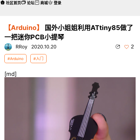
社区首页
论坛
商城
登录
【Arduino】
国外小姐姐利用ATtiny85做了
一把迷你PCB小提琴
2
RRoy
2020.10.20
#Arduino
#入门
[md]