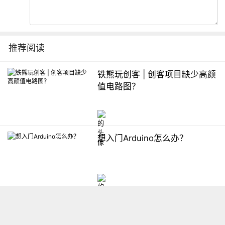
推荐阅读
铁熊玩创客 | 创客项目缺少高颜
值电路图？
想入门Arduino怎么办？
【掌控】mPython编程与教学
软件平台汇总