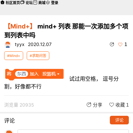
社区首页
论坛
商城
登录
【Mind+】
mind+ 列表 那能一次添加多个项
到列表中吗
1
tyyx
2020.12.07
#Mind+
#求助问答
试过用空格， 逗号分
割，好像都不行
浏览量 20935
分享
收藏 1
评论
评论