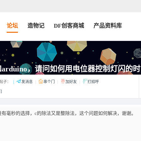
论坛
造物记
DF创客商城
产品资料库
和arduino，请问如何用电位器控制灯闪的
帖子：
|
发消息
|
串个门
|
加好友
|
打招呼
]
，没有毫秒的选择，c的除法又是整除法，这个问题如何解决，谢谢。