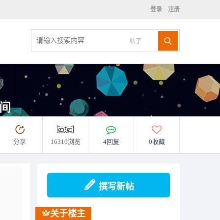
登录
注册
帖子
时间
分享
16310浏览
4回复
0收藏
撰写新帖
关于楼主