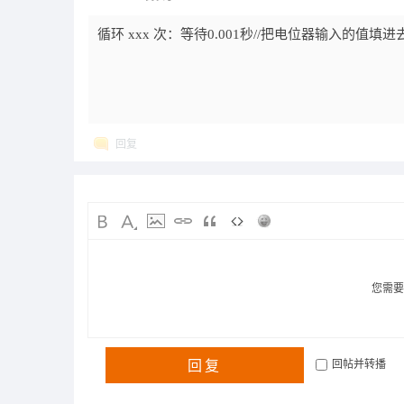
循环 xxx 次：等待0.001秒//把电位器输入的值填进
回复
您需
回复
回帖并转播