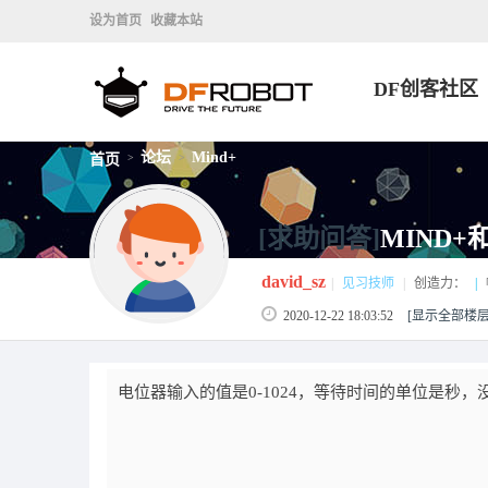
设为首页
收藏本站
DF创客社区
论坛
Mind+
首页
>
>
[求助问答]
MIND+
david_sz
|
见习技师
|
创造力：
|
2020-12-22 18:03:52
[显示全部楼层
电位器输入的值是0-1024，等待时间的单位是秒