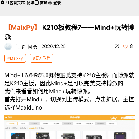
社区首页
论坛
商城
登录
【MaixPy】
K210板教程7——Mind+玩转博
派
8
2020.12.25
肥罗-阿勇
#MaixPy
#官方教程
Mind+1.6.6 RC1.0开始正式支持K210主板，而博派就
本帖最后由 肥罗-阿勇 于 2023-3-18 12:22 编辑
是K210主板，因此Mind+是可以完美支持博派的
我们来看看如何用Mind+玩转博派。
首先打开Mind+ ，切换到上传模式，点击扩展，主控
选择Maxiduino