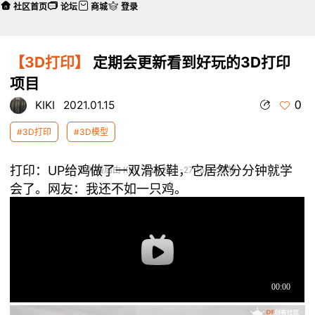
社区首页
论坛
商城
登录
【3D打印】
定期会更新看到好玩的3D打印
项目
0
KIKI
2021.01.15
#3D打印
#3D模型
打印：UP给鸡做了一双滑板鞋，它居然分分钟就学
本帖最后由 KIKI 于 2021-1-27 15:32 编辑
会了。网友：我还不如一只鸡。