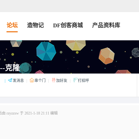
论坛
造物记
DF创客商城
产品资料库
--克隆
：
|
发消息
|
串个门
|
加好友
|
打招呼
rzyzzxw 于 2021-1-18 21:11 编辑