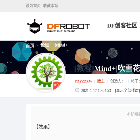
设为首页
收藏本站
DF创客社区
论坛
Mind+
首页
>
>
[教程]
Mind+|吹雪花
rzyzzxw
|
版主
|
创造力：
|
帖子
2021-1-17 10:04:53
[显示全部楼层]
本帖最后由 
【效果】