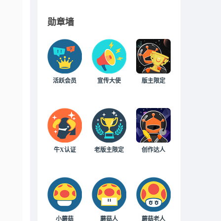
勋章墙
活跃会员
宣传大使
版主限定
牛X认证
老版主限定
创作达人
小蘑菇
蘑菇人
蘑菇老人