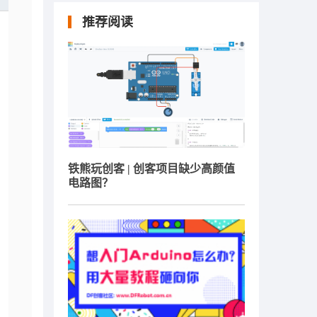
推荐阅读
铁熊玩创客 | 创客项目缺少高颜值
电路图？