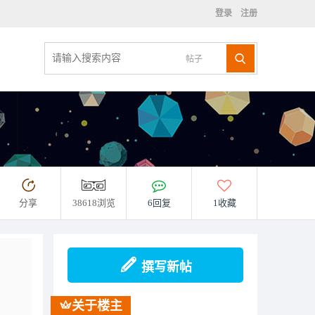
登录
注册
帖子
分享
38618浏览
6回复
1收藏
撰写新帖
关于楼主